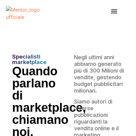
Mentor Lab
Specialisti
Negli ultimi anni
marketplace
abbiamo generato
Quando
più di 300 Milioni di
vendite, gestendo
parlano
budget pubblicitari
milionari.
di
Siamo autori di
marketplace,
diverse
pubblicazioni
chiamano
riguardanti la
noi.
vendita online e il
marketing,