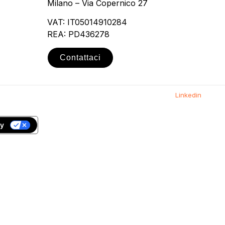
Milano – Via Copernico 27
VAT: IT05014910284
REA: PD436278
Contattaci
Linkedin
cy