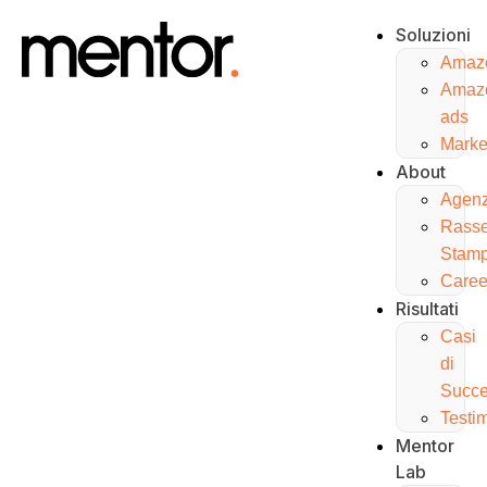
Soluzioni
Amaz
Amaz
ads
Marke
About
Agenz
Rass
Stam
Caree
Risultati
Casi
di
Succ
Testi
Mentor
Lab