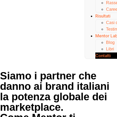
Rass
Caree
Risultati
Casi 
Testi
Mentor La
Blog
Libri
Contatti
Siamo i partner che
danno ai brand italiani
la potenza globale dei
marketplace.